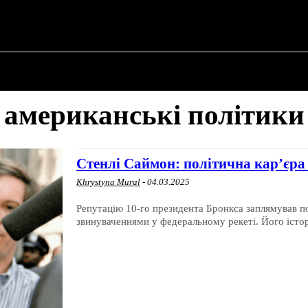
N ✗
ПРО ПОЛІТИКУ
ПРО МЕРА
ВОЄННА ІСТО
американські політики
Стенлі Саймон: політична кар’єра 
Khrystyna Mural
-
04.03.2025
Репутацію 10-го президента Бронкса заплямував п
звинуваченнями у федеральному рекеті. Його історія