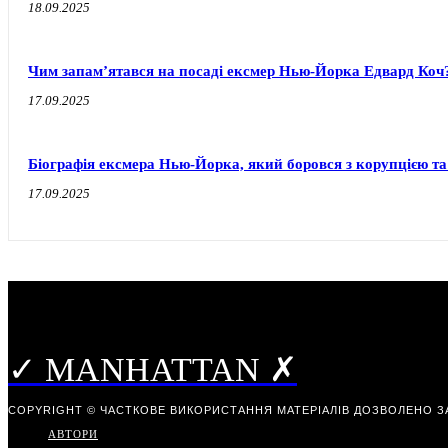
18.09.2025
Чим запам’ятався на посаді ексмер Нью-Йорка Едвард Коч
17.09.2025
Біографія ексмера Нью-Йорка, який боровся з корупцією т
17.09.2025
✓ MANHATTAN ✗
COPYRIGHT © ЧАСТКОВЕ ВИКОРИСТАННЯ МАТЕРІАЛІВ ДОЗВОЛЕНО З
АВТОРИ