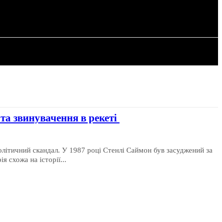
РІЯ
СТАТТІ
та звинувачення в рекеті
олітичний скандал. У 1987 році Стенлі Саймон був засуджений за
 схожа на історії...