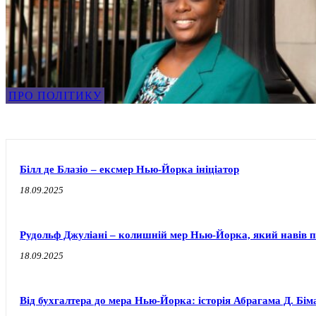
ПРО ПОЛІТИКУ
Білл де Блазіо – ексмер Нью-Йорка ініціатор
18.09.2025
Рудольф Джуліані – колишній мер Нью-Йорка, який навів по
18.09.2025
Від бухгалтера до мера Нью-Йорка: історія Абрагама Д. Бім