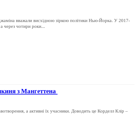
джаміна вважали висхідною зіркою політики Нью-Йорка. У 2017-
 через чотири роки...
тикиня з Мангеттена
вотворення, а активні їх учасники. Доводить це Корделл Клір –