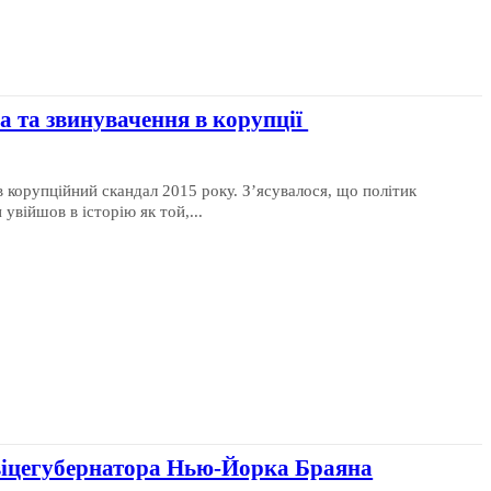
а та звинувачення в корупції
 корупційний скандал 2015 року. З’ясувалося, що політик
 увійшов в історію як той,...
 віцегубернатора Нью-Йорка Браяна