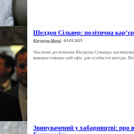
Шелдон Сільвер: політична кар’єр
Khrystyna Mural
-
03.03.2025
Численні досягнення Шелдона Сільвера заплямував
використовував свій офіс для особистої вигоди. Він
Звинувачений у хабарництві: про