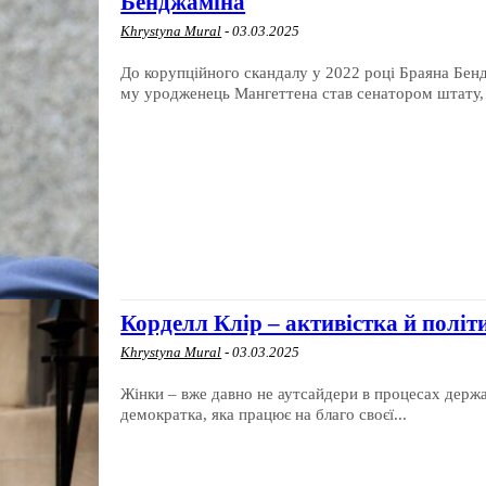
Бенджаміна
Khrystyna Mural
-
03.03.2025
До корупційного скандалу у 2022 році Браяна Бен
му уродженець Мангеттена став сенатором штату, а
Корделл Клір – активістка й полі
Khrystyna Mural
-
03.03.2025
Жінки – вже давно не аутсайдери в процесах держа
демократка, яка працює на благо своєї...