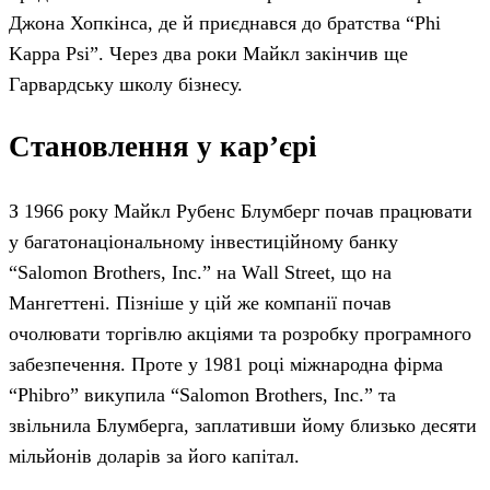
Джона Хопкінса, де й приєднався до братства “Phi
Kappa Psi”. Через два роки Майкл закінчив ще
Гарвардську школу бізнесу.
Становлення у кар’єрі
З 1966 року Майкл Рубенс Блумберг почав працювати
у багатонаціональному інвестиційному банку
“Salomon Brothers, Inc.” на Wall Street, що на
Мангеттені. Пізніше у цій же компанії почав
очолювати торгівлю акціями та розробку програмного
забезпечення. Проте у 1981 році міжнародна фірма
“Phibro” викупила “Salomon Brothers, Inc.” та
звільнила Блумберга, заплативши йому близько десяти
мільйонів доларів за його капітал.