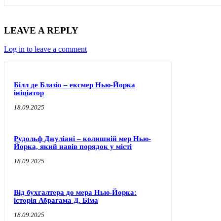
LEAVE A REPLY
Log in to leave a comment
Білл де Блазіо – ексмер Нью-Йорка
ініціатор
18.09.2025
Рудольф Джуліані – колишній мер Нью-
Йорка, який навів порядок у місті
18.09.2025
Від бухгалтера до мера Нью-Йорка:
історія Абрагама Д. Біма
18.09.2025