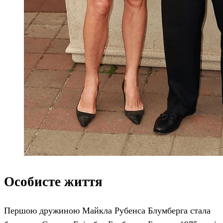
Особисте життя
Першою дружиною Майкла Рубенса Блумберга стала