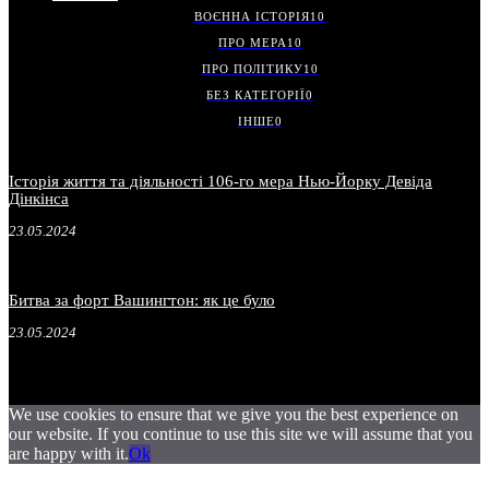
ВОЄННА ІСТОРІЯ
10
ПРО МЕРА
10
ПРО ПОЛІТИКУ
10
БЕЗ КАТЕГОРІЇ
0
ІНШЕ
0
Історія життя та діяльності 106-го мера Нью-Йорку Девіда
Дінкінса
23.05.2024
Битва за форт Вашингтон: як це було
23.05.2024
We use cookies to ensure that we give you the best experience on
our website. If you continue to use this site we will assume that you
are happy with it.
Ok
.
.
.