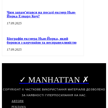
Чим запам’ятався на посаді ексмер Нью-
Йорка Едвард Коч?
17.09.2025
Біографія ексмера Нью-Йорка, який
боровся з корупцією та несправедливістю
17.09.2025
✓ MANHATTAN ✗
COPYRIGHT © ЧАСТКОВЕ ВИКОРИСТАННЯ МАТЕРІАЛІВ ДОЗВОЛЕНО
ЗА НАЯВНОСТІ ГІПЕРПОСИЛАННЯ НА НАС.
АВТОРИ
РЕКЛАМА