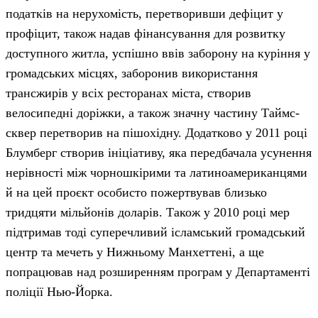
податків на нерухомість, перетворивши дефіцит у
профіцит, також надав фінансування для розвитку
доступного житла, успішно ввів заборону на куріння у
громадських місцях, заборонив використання
трансжирів у всіх ресторанах міста, створив
велосипедні доріжки, а також значну частину Таймс-
сквер перетворив на пішохідну. Додатково у 2011 році
Блумберг створив ініціативу, яка передбачала усунення
нерівності між чорношкірими та латиноамериканцями
й на цей проєкт особисто пожертвував близько
тридцяти мільйонів доларів. Також у 2010 році мер
підтримав тоді суперечливий ісламський громадський
центр та мечеть у Нижньому Манхеттені, а ще
попрацював над розширенням програм у Департаменті
поліції Нью-Йорка.