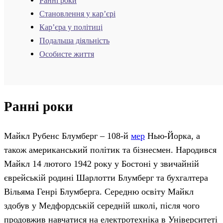
Ранні роки
Становлення у кар’єрі
Кар’єра у політиці
Подальша діяльність
Особисте життя
Ранні роки
Майкл Рубенс Блумберг – 108-й
мер
Нью-Йорка, а
також американський політик та бізнесмен. Народився
Майкл 14 лютого 1942 року у Бостоні у звичайній
єврейській родині Шарлотти Блумберг та бухгалтера
Вільяма Генрі Блумберга. Середню освіту Майкл
здобув у Медфордській середній школі, після чого
продовжив навчатися на електротехніка в Університеті