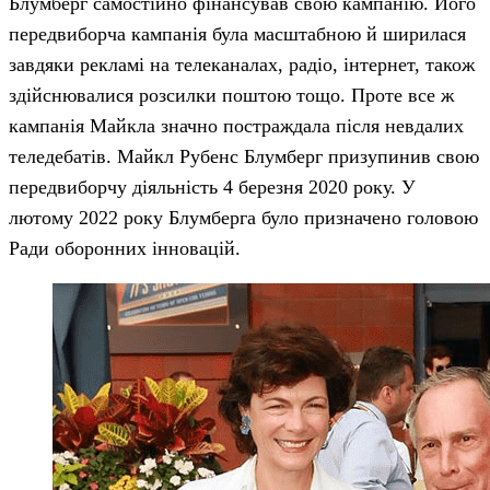
Блумберг самостійно фінансував свою кампанію. Його
передвиборча кампанія була масштабною й ширилася
завдяки рекламі на телеканалах, радіо, інтернет, також
здійснювалися розсилки поштою тощо. Проте все ж
кампанія Майкла значно постраждала після невдалих
теледебатів. Майкл Рубенс Блумберг призупинив свою
передвиборчу діяльність 4 березня 2020 року. У
лютому 2022 року Блумберга було призначено головою
Ради оборонних інновацій.