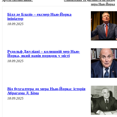
Другої світової війни?
становлення та діяльність на посаді
мера Нью-Йорка
Білл де Блазіо – ексмер Нью-Йорка
ініціатор
18.09.2025
Рудольф Джуліані – колишній мер Нью-
Йорка, який навів порядок у місті
18.09.2025
Від бухгалтера до мера Нью-Йорка: історія
Абрагама Д. Біма
18.09.2025