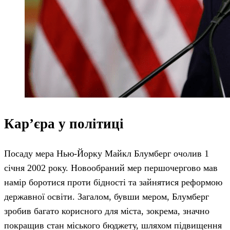
Кар’єра у політиці
Посаду мера Нью-Йорку Майкл Блумберг очолив 1
січня 2002 року. Новообраний мер першочергово мав
намір боротися проти бідності та зайнятися реформою
державної освіти. Загалом, бувши мером, Блумберг
зробив багато корисного для міста, зокрема, значно
покращив стан міського бюджету, шляхом підвищення