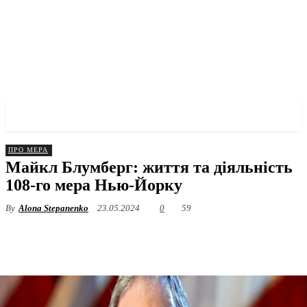
✓ MANHATTAN ✗
ПРО МЕРА
Майкл Блумберг: життя та діяльність
108-го мера Нью-Йорку
By
Alona Stepanenko
23.05.2024
0
59