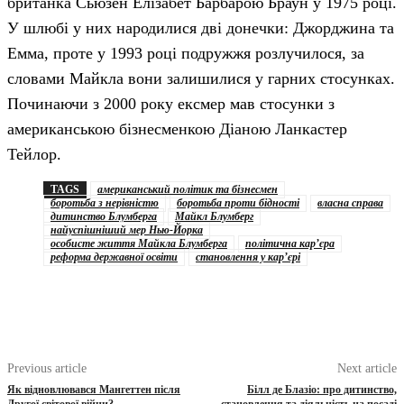
британка Сьюзен Елізабет Барбарою Браун у 1975 році.
У шлюбі у них народилися дві донечки: Джорджина та
Емма, проте у 1993 році подружжя розлучилося, за
словами Майкла вони залишилися у гарних стосунках.
Починаючи з 2000 року ексмер мав стосунки з
американською бізнесменкою Діаною Ланкастер
Тейлор.
TAGS
американський політик та бізнесмен
боротьба з нерівністю
боротьба проти бідності
власна справа
дитинство Блумберга
Майкл Блумберг
найуспішніший мер Нью-Йорка
особисте життя Майкла Блумберга
політична кар’єра
реформа державної освіти
становлення у кар’єрі
Previous article
Next article
Як відновлювався Мангеттен після
Білл де Блазіо: про дитинство,