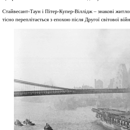
Стайвесант-Таун і Пітер-Купер-Віллідж – знакові житлов
тісно переплітається з епохою після Другої світової ві