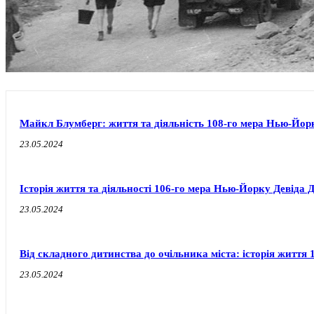
Майкл Блумберг: життя та діяльність 108-го мера Нью-Йор
23.05.2024
Історія життя та діяльності 106-го мера Нью-Йорку Девіда 
23.05.2024
Від складного дитинства до очільника міста: історія житт
23.05.2024