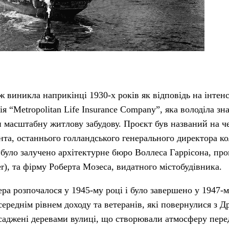
ж виникла наприкінці 1930-х років як відповідь на інтен
я “Metropolitan Life Insurance Company”, яка володіла зн
и масштабну житлову забудову. Проєкт був названий на ч
та, останнього голландського генерального директора ко
було залучено архітектурне бюро Воллеса Гаррісона, про
er), та фірму Роберта Мозеса, видатного містобудівника.
ра розпочалося у 1945-му році і було завершено у 1947-
ереднім рівнем доходу та ветеранів, які повернулися з Др
обсаджені деревами вулиці, що створювали атмосферу пере