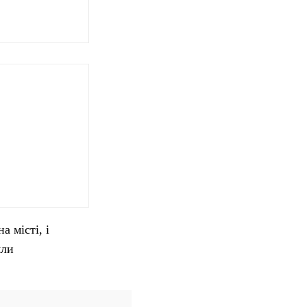
а місті, і
яли