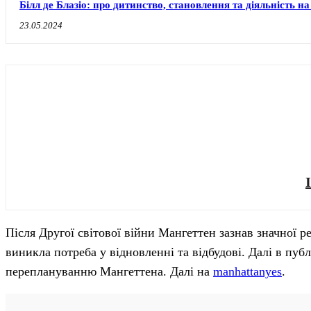
Білл де Блазіо: про дитинство, становлення та діяльність 
23.05.2024
Після Другої світової війни Мангеттен зазнав значної ре
виникла потреба у відновленні та відбудові. Далі в пуб
переплануванню Мангеттена. Далі на
manhattanyes
.