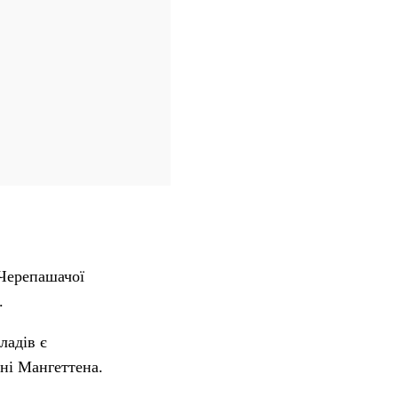
Черепашачої
.
ладів є
ні Мангеттена.