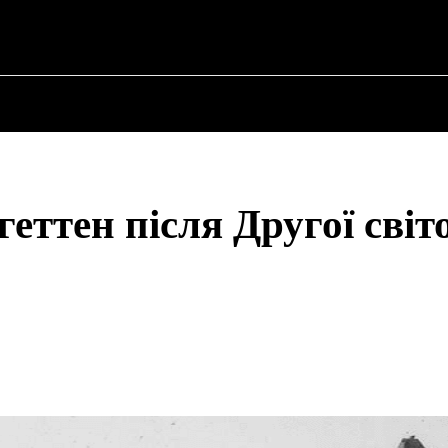
N ✗
ПРО ПОЛІТИКУ
ПРО МЕРА
ВОЄННА ІСТО
ттен після Другої світ
Share