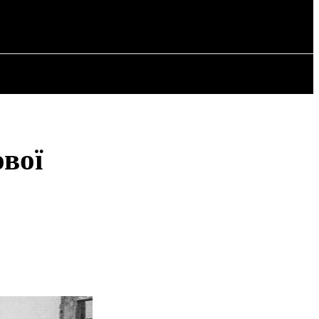
РІЯ
СТАТТІ
ової