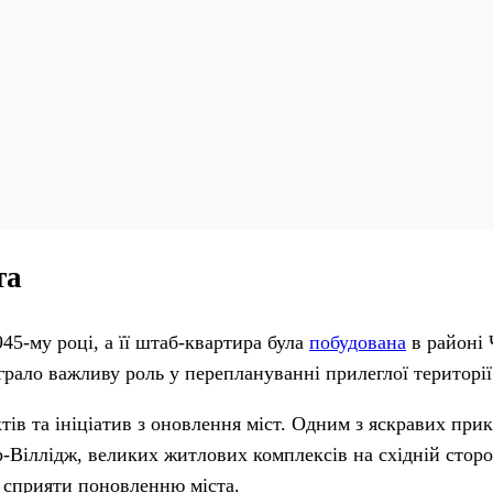
та
45-му році, а її штаб-квартира була
побудована
в районі 
рало важливу роль у переплануванні прилеглої території
ів та ініціатив з оновлення міст. Одним з яскравих прик
-Віллідж, великих житлових комплексів на східній сторо
а сприяти поновленню міста.