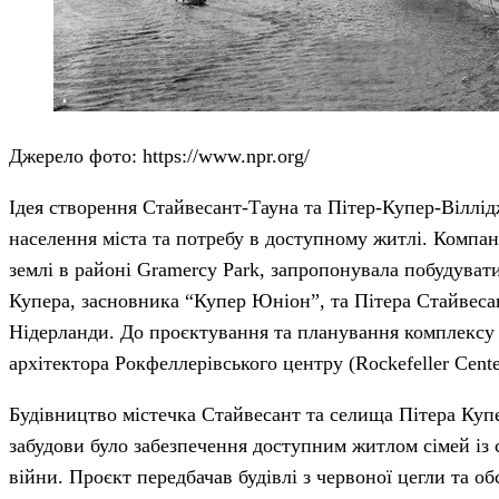
Джерело фото: https://www.npr.org/
Ідея створення Стайвесант-Тауна та Пітер-Купер-Віллід
населення міста та потребу в доступному житлі. Компані
землі в районі Gramercy Park, запропонувала побудуват
Купера, засновника “Купер Юніон”, та Пітера Стайвесан
Нідерланди. До проєктування та планування комплексу 
архітектора Рокфеллерівського центру (Rockefeller Cent
Будівництво містечка Стайвесант та селища Пітера Купе
забудови було забезпечення доступним житлом сімей із с
війни. Проєкт передбачав будівлі з червоної цегли та 