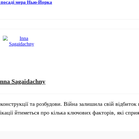
на посаді мера Нью-Йорка
Inna Sagaidachny
конструкції та розбудови. Війна залишила свій відбиток н
лікації йтиметься про кілька ключових факторів, які спри