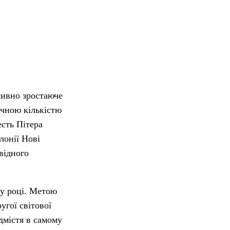
сивно зростаюче
ачною кількістю
есть Пітера
лонії Нові
відного
му році. Метою
угої світової
дмістя в самому