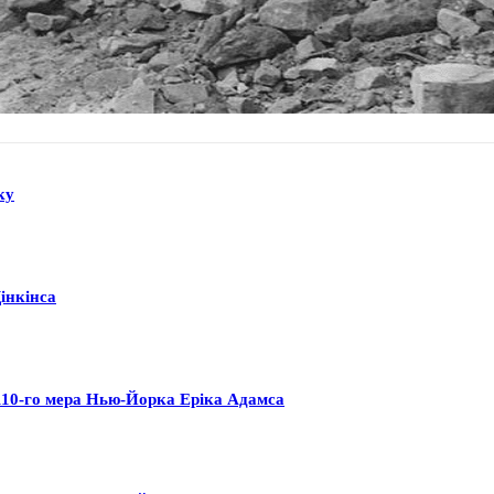
ку
Дінкінса
я 110-го мера Нью-Йорка Еріка Адамса