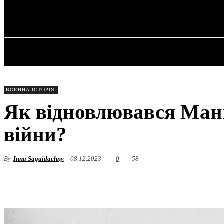
✓ MANHATTA
П’ятниця, 7 Серпня, 2026
ГОЛОВНА
ВОЄННА ІСТОРІЯ
Як відновлювався Манге
війни?
By
Inna Sagaidachny
08.12.2023
0
58