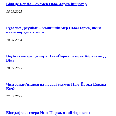
Білл де Блазіо – ексмер Нью-Йорка ініціатор
18.09.2025
Рудольф Джуліані – колишній мер Нью-Йорка, який
навів порядок у місті
18.09.2025
Від бухгалтера до мера Нью-Йорка: історія Абрагама Д.
Біма
18.09.2025
Чим запам’ятався на посаді ексмер Нью-Йорка Едвард
Коч?
17.09.2025
Біографія ексмера Нью-Йорка, який боровся з