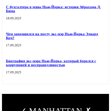
С бухгалтера в мэры Нью-Йорка: история Абрахама Д.
Бима
18.09.2025
Чем запомнился на посту экс-мэр Нью-Йорка Эдвард
Коч?
17.09.2025
Биография экс-мэра Нью-Йорка, который боролся с
коррупцией и несправедливостью
17.09.2025
✓ MANHATTAN ✗