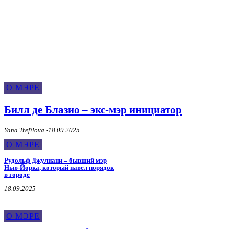
О Мэре
О МЭРЕ
Билл де Блазио – экс-мэр инициатор
Yana Trefilova
-
18.09.2025
О МЭРЕ
Рудольф Джулиани – бывший мэр
Нью-Йорка, который навел порядок
в городе
18.09.2025
О МЭРЕ