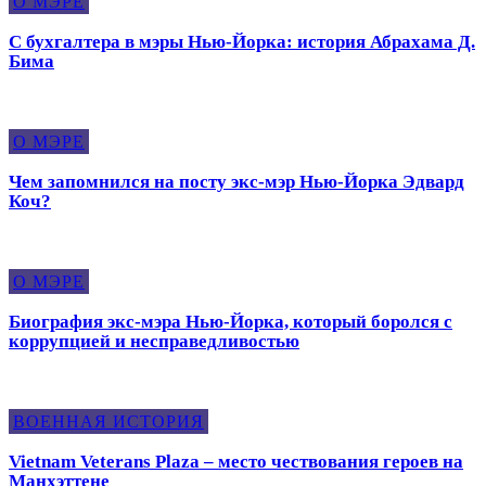
О МЭРЕ
С бухгалтера в мэры Нью-Йорка: история Абрахама Д.
Бима
О МЭРЕ
Чем запомнился на посту экс-мэр Нью-Йорка Эдвард
Коч?
О МЭРЕ
Биография экс-мэра Нью-Йорка, который боролся с
коррупцией и несправедливостью
ВОЕННАЯ ИСТОРИЯ
Vietnam Veterans Plaza – место чествования героев на
Манхэттене