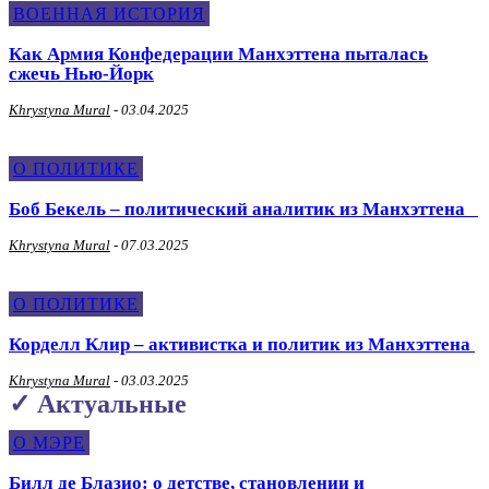
ВОЕННАЯ ИСТОРИЯ
Как Армия Конфедерации Манхэттена пыталась
сжечь Нью-Йорк
Khrystyna Mural
-
03.04.2025
О ПОЛИТИКЕ
Боб Бекель – политический аналитик из Манхэттена
Khrystyna Mural
-
07.03.2025
О ПОЛИТИКЕ
Корделл Клир – активистка и политик из Манхэттена
Khrystyna Mural
-
03.03.2025
✓ Актуальные
О МЭРЕ
Билл де Блазио: о детстве, становлении и