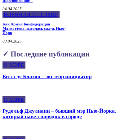
мировой войне
04.04.2025
ВОЕННАЯ ИСТОРИЯ
Как Армия Конфедерации
Манхэттена пыталась сжечь Нью-
Йорк
03.04.2025
✓ Последние публикации
О МЭРЕ
Билл де Блазио – экс-мэр инициатор
О МЭРЕ
Рудольф Джулиани – бывший мэр Нью-Йорка,
который навел порядок в городе