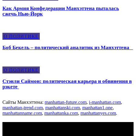
Как Армия Конфедерации Манхэттена пыталась
сжечь Нью-Йорк
О ПОЛИТИКЕ
Боб Бекель – политический аналитик из Манхэттена
О ПОЛИТИКЕ
Стэнли Саймон: политическая карьера и обвинения в
рэкете
Сайты Манхэттена:
manhattan-future.com
,
i-manhattan.com
,
manhattan-trend.com
,
manhattanski.com
,
manhattan1.one
,
manhattanname.com
,
manhattanka.com
,
manhattanyes.com
.