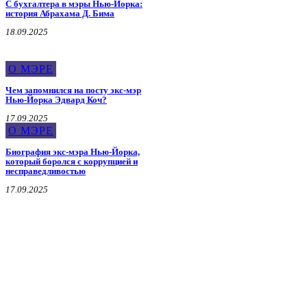
С бухгалтера в мэры Нью-Йорка:
история Абрахама Д. Бима
18.09.2025
О МЭРЕ
Чем запомнился на посту экс-мэр
Нью-Йорка Эдвард Коч?
17.09.2025
О МЭРЕ
Биография экс-мэра Нью-Йорка,
который боролся с коррупцией и
несправедливостью
17.09.2025
Военная История