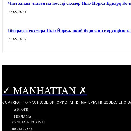
Чим запам’ятався на посаді ексмер Нью-Йорка Едвард Коч
17.09.2025
Біографія ексмера Нью-Йорка, який боровся з корупцією т
17.09.2025
✓ MANHATTAN ✗
COPYRIGHT © ЧАСТКОВЕ ВИКОРИСТАННЯ МАТЕРІАЛІВ ДОЗВОЛЕНО З
АВТОРИ
РЕКЛАМА
ВОЄННА ІСТОРІЯ
10
ПРО МЕРА
10