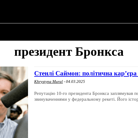
N ✗
ПРО ПОЛІТИКУ
ПРО МЕРА
ВОЄННА ІСТО
президент Бронкса
Стенлі Саймон: політична кар’єра 
Khrystyna Mural
-
04.03.2025
Репутацію 10-го президента Бронкса заплямував п
звинуваченнями у федеральному рекеті. Його історія