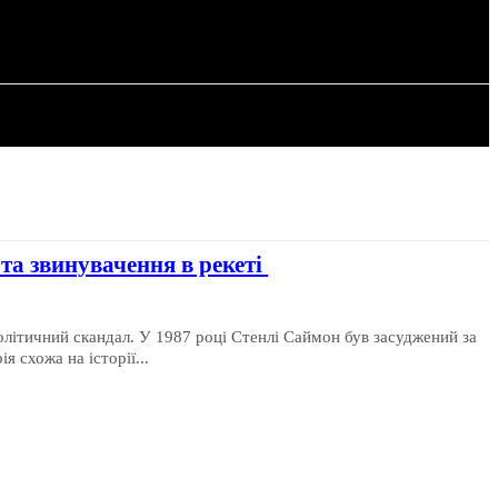
РІЯ
СТАТТІ
та звинувачення в рекеті
олітичний скандал. У 1987 році Стенлі Саймон був засуджений за
 схожа на історії...