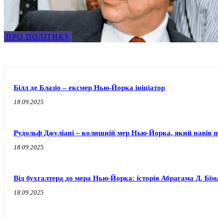
ПРО ПОЛІТИКУ
Білл де Блазіо – ексмер Нью-Йорка ініціатор
18.09.2025
Рудольф Джуліані – колишній мер Нью-Йорка, який навів по
18.09.2025
Від бухгалтера до мера Нью-Йорка: історія Абрагама Д. Бім
18.09.2025