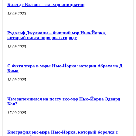
Билл де Блазио – экс-мэр инициатор
18.09.2025
Рудольф Джулиани – бывший мэр Нью-Йорка,
который навел порядок в городе
18.09.2025
С бухгалтера в мэры Нью-Йорка: история Абрахама Д.
Бима
18.09.2025
Чем запомнился на посту экс-мэр Нью-Йорка Эдвард
Коч?
17.09.2025
Биография экс-мэра Нью-Йорка, который боролся с