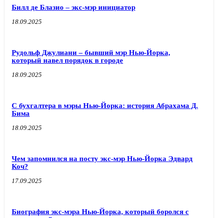
Билл де Блазио – экс-мэр инициатор
18.09.2025
Рудольф Джулиани – бывший мэр Нью-Йорка,
который навел порядок в городе
18.09.2025
С бухгалтера в мэры Нью-Йорка: история Абрахама Д.
Бима
18.09.2025
Чем запомнился на посту экс-мэр Нью-Йорка Эдвард
Коч?
17.09.2025
Биография экс-мэра Нью-Йорка, который боролся с