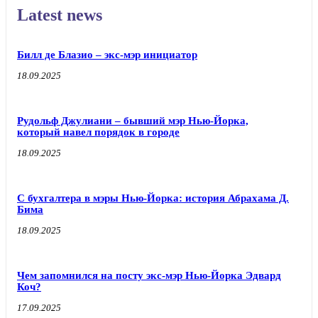
Latest news
Билл де Блазио – экс-мэр инициатор
18.09.2025
Рудольф Джулиани – бывший мэр Нью-Йорка,
который навел порядок в городе
18.09.2025
С бухгалтера в мэры Нью-Йорка: история Абрахама Д.
Бима
18.09.2025
Чем запомнился на посту экс-мэр Нью-Йорка Эдвард
Коч?
17.09.2025