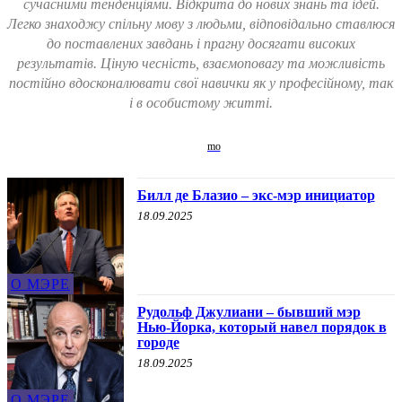
сучасними тенденціями. Відкрита до нових знань та ідей.
Легко знаходжу спільну мову з людьми, відповідально ставлюся
до поставлених завдань і прагну досягати високих
результатів. Ціную чесність, взаємоповагу та можливість
постійно вдосконалювати свої навички як у професійному, так
і в особистому житті.
Билл де Блазио – экс-мэр инициатор
18.09.2025
О МЭРЕ
Рудольф Джулиани – бывший мэр
Нью-Йорка, который навел порядок в
городе
18.09.2025
О МЭРЕ