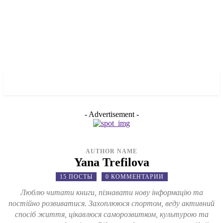
✓ MANHATTAN ✗
- Advertisement -
AUTHOR NAME
Yana Trefilova
15 ПОСТЫ
0 КОММЕНТАРИИ
Люблю читати книги, пізнавати нову інформацію та
постійно розвиватися. Захоплююся спортом, веду активний
спосіб життя, цікавлюся саморозвитком, культурою та