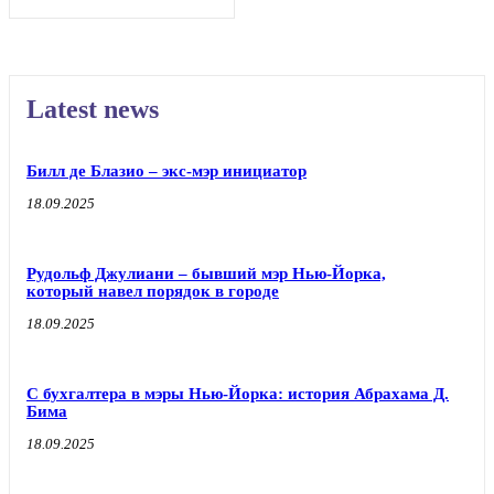
Latest news
Билл де Блазио – экс-мэр инициатор
18.09.2025
Рудольф Джулиани – бывший мэр Нью-Йорка,
который навел порядок в городе
18.09.2025
С бухгалтера в мэры Нью-Йорка: история Абрахама Д.
Бима
18.09.2025