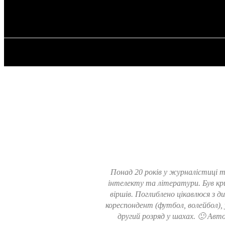
✓ MANHATTA
Четверг, 6 августа, 2026
ГЛАВНАЯ
Понад 20 років у журналістиці т
інтелекту та літератури. Був кр
віршів. Поглиблено цікавлюся з д
кореспондент (футбол, волейбол),
другий розряд у шахах. 🙂 Авт