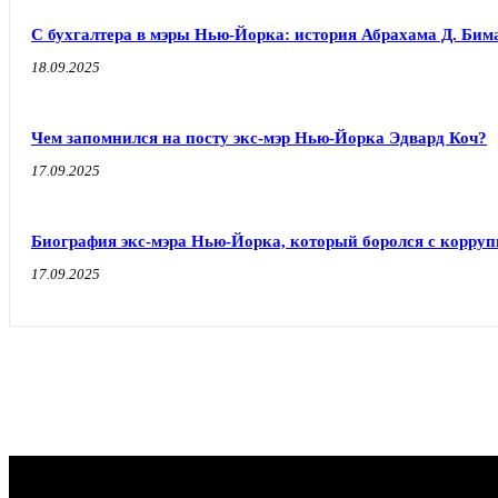
С бухгалтера в мэры Нью-Йорка: история Абрахама Д. Бим
18.09.2025
Чем запомнился на посту экс-мэр Нью-Йорка Эдвард Коч?
17.09.2025
Биография экс-мэра Нью-Йорка, который боролся с корруп
17.09.2025