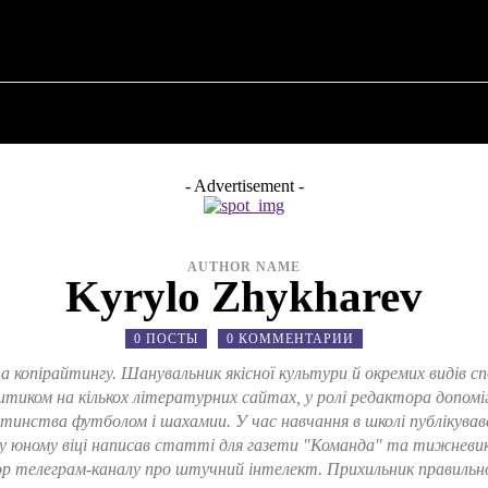
N ✗
О ПОЛИТИКЕ
О МЭРЕ
ВОЕННАЯ ИСТОР
- Advertisement -
AUTHOR NAME
Kyrylo Zhykharev
0 ПОСТЫ
0 КОММЕНТАРИИ
а копірайтингу. Шанувальник якісної культури й окремих видів 
итиком на кількох літературних сайтах, у ролі редактора допомі
итинства футболом і шахамии. У час навчання в школі публікувавс
 у юному віці написав статті для газети "Команда" та тижневику
ор телеграм-каналу про штучний інтелект. Прихильник правильн