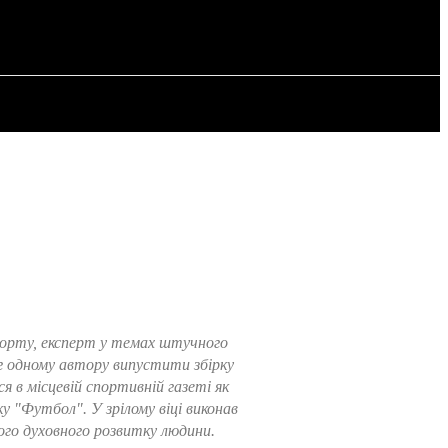
ИЯ
СТАТЬИ
спорту, експерт у темах штучного
г одному автору випустити збірку
я в місцевій спортивній газеті як
 "Футбол". У зрілому віці виконав
ого духовного розвитку людини.