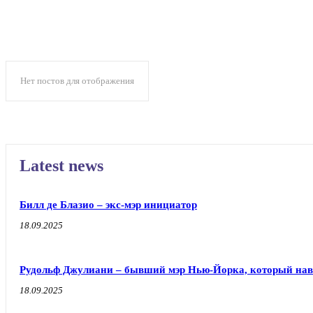
Нет постов для отображения
Latest news
Билл де Блазио – экс-мэр инициатор
18.09.2025
Рудольф Джулиани – бывший мэр Нью-Йорка, который наве
18.09.2025