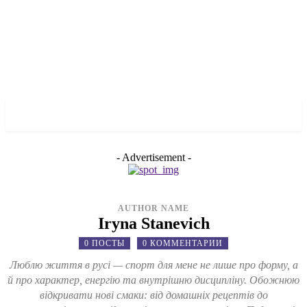
✓ MANHATTAN ✗
- Advertisement -
AUTHOR NAME
Iryna Stanevich
0 ПОСТЫ
0 КОММЕНТАРИИ
Люблю життя в русі — спорт для мене не лише про форму, а
й про характер, енергію та внутрішню дисципліну. Обожнюю
відкривати нові смаки: від домашніх рецептів до