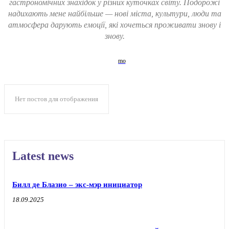
гастрономічних знахідок у різних куточках світу. Подорожі
надихають мене найбільше — нові міста, культури, люди та
атмосфера дарують емоції, які хочеться проживати знову і
знову.
Нет постов для отображения
Latest news
Билл де Блазио – экс-мэр инициатор
18.09.2025