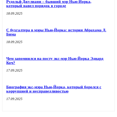
Рудольф Джулиани – бывший мэр Нью-Йорка,
который навел порядок в городе
18.09.2025
С бухгалтера в мэры Нью-Йорка: история Абрахама Д.
Бима
18.09.2025
Чем запомнился на посту экс-мэр Нью-Йорка Эдвард
Коч?
17.09.2025
Биография экс-мэра Нью-Йорка, который боролся с
коррупцией и несправедливостью
17.09.2025