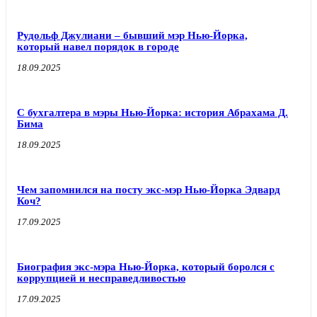
Рудольф Джулиани – бывший мэр Нью-Йорка,
который навел порядок в городе
18.09.2025
С бухгалтера в мэры Нью-Йорка: история Абрахама Д.
Бима
18.09.2025
Чем запомнился на посту экс-мэр Нью-Йорка Эдвард
Коч?
17.09.2025
Биография экс-мэра Нью-Йорка, который боролся с
коррупцией и несправедливостью
17.09.2025