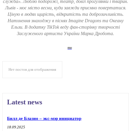
служба». Люблю подорожі, театр, довгі прогулянки і тварин.
Львів - моє місто весни, куди завжди приємно повертатися.
Ціную в людях щирість, відкритість та доброзичливість.
Натхнення знаходжу в піснях Imagine Dragons та Океану
Ельзи. В додатку TikTok веду фан-сторінку творчості
Заслуженого артиста України Марка Дробота.
Нет постов для отображения
Latest news
Билл де Блазио – экс-мэр инициатор
18.09.2025