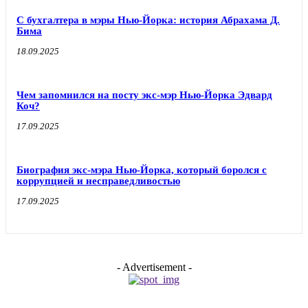
С бухгалтера в мэры Нью-Йорка: история Абрахама Д.
Бима
18.09.2025
Чем запомнился на посту экс-мэр Нью-Йорка Эдвард
Коч?
17.09.2025
Биография экс-мэра Нью-Йорка, который боролся с
коррупцией и несправедливостью
17.09.2025
- Advertisement -