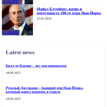
О МЭРЕ
Майкл Блумберг: жизнь и
деятельность 108-го мэра Нью-Йорка
23.05.2024
О МЭРЕ
Latest news
Билл де Блазио – экс-мэр инициатор
18.09.2025
Рудольф Джулиани – бывший мэр Нью-Йорка,
который навел порядок в городе
18.09.2025